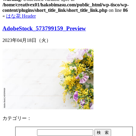
/home/creativex01/hakobimasu.com/public_html/wp-tisco/wp-
content/plugins/short_title_link/short_title_link.php
on line
86
«
はな花 Header
AdobeStock_573799159_Preview
2023年04月18日（火）
カテゴリー：