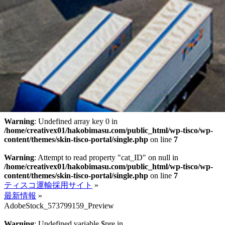
Warning
: Undefined array key 0 in
/home/creativex01/hakobimasu.com/public_html/wp-tisco/wp-
content/themes/skin-tisco-portal/single.php
on line
7
Warning
: Attempt to read property "cat_ID" on null in
/home/creativex01/hakobimasu.com/public_html/wp-tisco/wp-
content/themes/skin-tisco-portal/single.php
on line
7
ティスコ運輸採用サイト
»
最新情報
»
AdobeStock_573799159_Preview
Warning
: Undefined variable $pre in