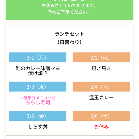
お休みさせていただきます。
予めご了承ください。
ランチセット
（日替わり）
3/1（月）
3/2（火）
鮭のカレー味噌マヨ
焼き鳥丼
漬け焼き
3/3（水）
3/4（木）
温玉カレー
❀雛祭りメニュー❀
ちらし寿司
3/5（金）
3/6（土）
しらす丼
お休み