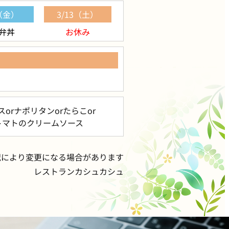
2（金）
3/13（土）
弁丼
お休み
ス
or
ナポリタン
or
たらこ
or
トマトのクリームソース
況により変更になる場合があります
レストランカシュカシュ