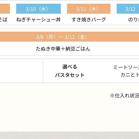
）
3/10（水）
3/11（木）
3/1
そば
ねぎチャーシュー丼
すき焼きバーグ
のり
3/8（月）～ 3/12（金）
たぬき中華
＋
納豆ごはん
選べる
ミートソー
カニと
パスタセット
※仕入れ状