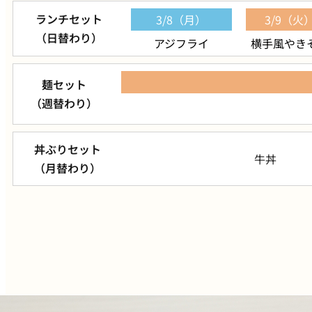
ランチセット
3/8（月）
3/9（火
（日替わり）
アジフライ
横手風やき
麺セット
（週替わり）
丼ぶりセット
牛丼
（月替わり）