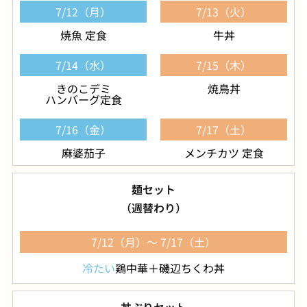
7/12（月）
7/13（火）
焼魚 定食
牛丼
7/14（水）
7/15（木）
きのこデミ
焼鳥丼
ハンバーグ定食
7/16（金）
7/17（土）
麻婆茄子
メンチカツ 定食
麺セット
（週替わり）
7/12（月）～ 7/17（土）
冷たい
鶏中華
＋
磯辺ちくわ丼