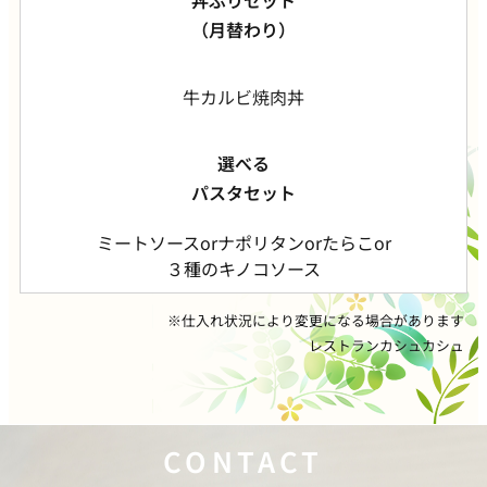
丼ぶりセット
（月替わり）
牛カルビ焼肉丼
選べる
パスタセット
ミートソース
or
ナポリタン
or
たらこ
or
３種のキノコソース
※仕入れ状況により変更になる場合があります
レストランカシュカシュ
CONTACT