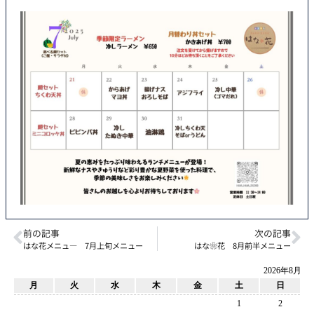
前の記事
次の記事
はな花メニュ― 7月上旬メニュー
はな❀花 8月前半メニュー
2026年8月
月
火
水
木
金
土
日
1
2