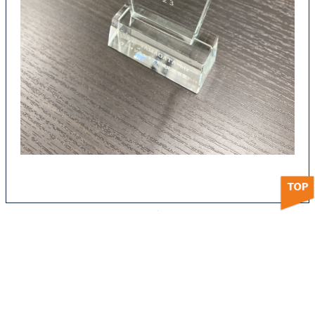
前の記事
次の記事
【開催レポート】山形キックオフミーティング～学生×若手社員～
やまがた合同企業説明会２０２５
2026年8月
月
火
水
木
金
土
日
1
2
3
4
5
6
7
8
9