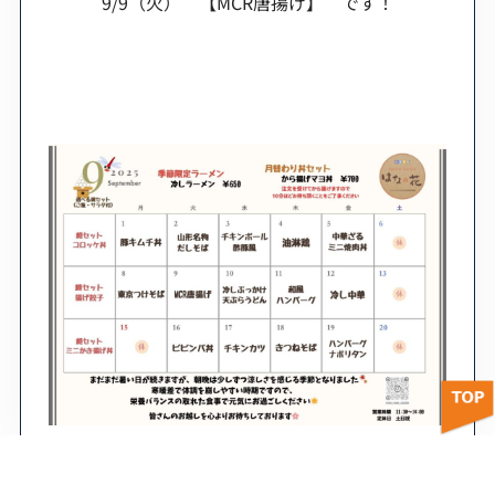
9/9（火） 【MCR唐揚げ】 です！