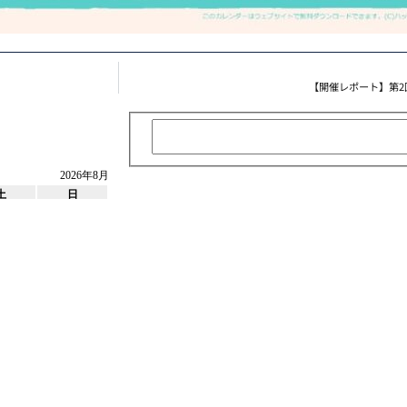
【開催レポート】第
2026年8月
土
日
1
2
8
9
最近の投稿
15
16
やまがた合同企業セミナーに参加しま
22
23
【参加レポート】今週の活動報告！
29
30
学生のみなさんと交流してきました
はな❀花 8月前半メニュー
2026年7
【参加レポート】東京の山形県出身
会
2026年7月24日