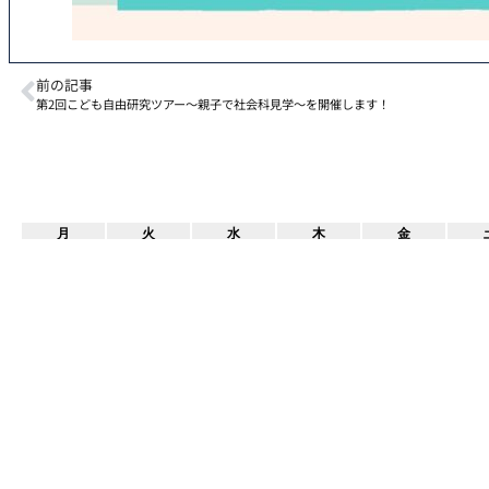
前の記事
第2回こども自由研究ツアー～親子で社会科見学～を開催します！
月
火
水
木
金
3
4
5
6
7
10
11
12
13
14
17
18
19
20
21
24
25
26
27
28
31
« 7月