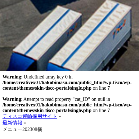
Warning
: Undefined array key 0 in
/home/creativex01/hakobimasu.com/public_html/wp-tisco/wp-
content/themes/skin-tisco-portal/single.php
on line
7
Warning
: Attempt to read property "cat_ID" on null in
/home/creativex01/hakobimasu.com/public_html/wp-tisco/wp-
content/themes/skin-tisco-portal/single.php
on line
7
ティスコ運輸採用サイト
»
最新情報
»
メニュー202308横