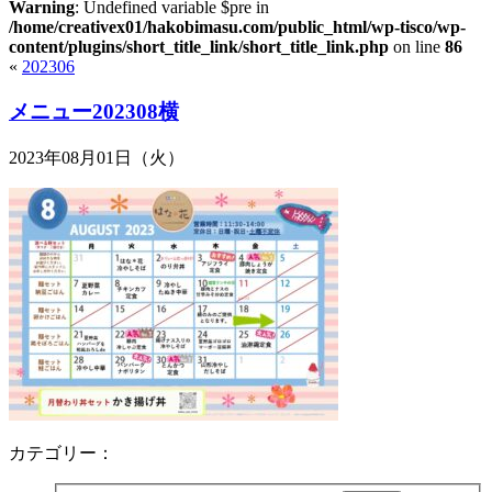
Warning
: Undefined variable $pre in
/home/creativex01/hakobimasu.com/public_html/wp-tisco/wp-
content/plugins/short_title_link/short_title_link.php
on line
86
«
202306
メニュー202308横
2023年08月01日（火）
カテゴリー：