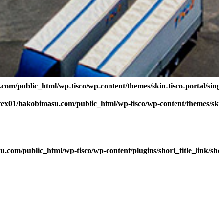
com/public_html/wp-tisco/wp-content/themes/skin-tisco-portal/sin
vex01/hakobimasu.com/public_html/wp-tisco/wp-content/themes/skin
.com/public_html/wp-tisco/wp-content/plugins/short_title_link/sho