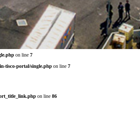
gle.php
on line
7
-tisco-portal/single.php
on line
7
rt_title_link.php
on line
86