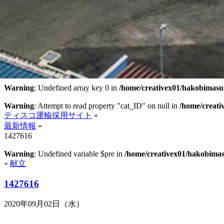
Warning
: Undefined array key 0 in
/home/creativex01/hakobimasu.
Warning
: Attempt to read property "cat_ID" on null in
/home/creati
ティスコ運輸採用サイト
»
最新情報
»
1427616
Warning
: Undefined variable $pre in
/home/creativex01/hakobimasu
«
献立
1427616
2020年09月02日（水）