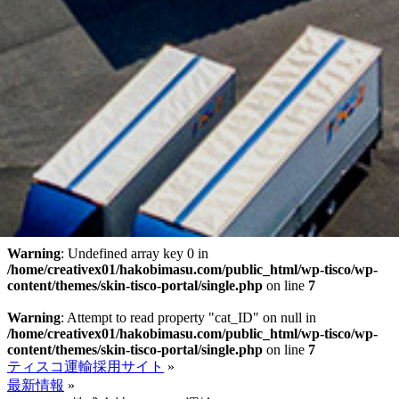
Warning
: Undefined array key 0 in
/home/creativex01/hakobimasu.com/public_html/wp-tisco/wp-
content/themes/skin-tisco-portal/single.php
on line
7
Warning
: Attempt to read property "cat_ID" on null in
/home/creativex01/hakobimasu.com/public_html/wp-tisco/wp-
content/themes/skin-tisco-portal/single.php
on line
7
ティスコ運輸採用サイト
»
最新情報
»