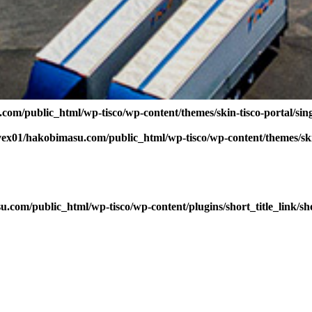
com/public_html/wp-tisco/wp-content/themes/skin-tisco-portal/sin
vex01/hakobimasu.com/public_html/wp-tisco/wp-content/themes/skin
.com/public_html/wp-tisco/wp-content/plugins/short_title_link/sho