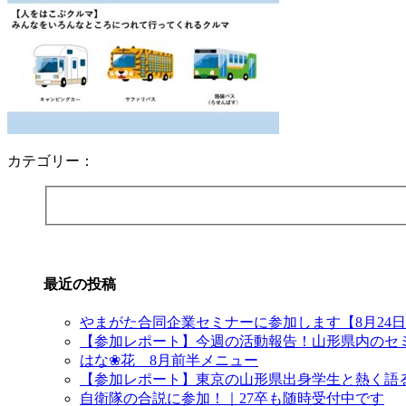
カテゴリー：
最近の投稿
やまがた合同企業セミナーに参加します【8月24
【参加レポート】今週の活動報告！山形県内のセ
はな❀花 8月前半メニュー
【参加レポート】東京の山形県出身学生と熱く語
自衛隊の合説に参加！｜27卒も随時受付中です