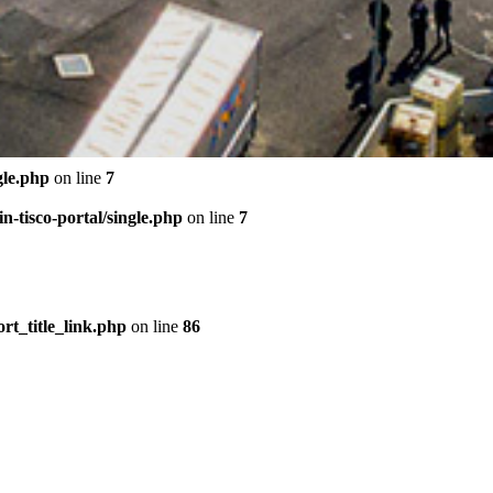
gle.php
on line
7
-tisco-portal/single.php
on line
7
rt_title_link.php
on line
86