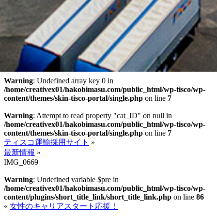
Warning
: Undefined array key 0 in
/home/creativex01/hakobimasu.com/public_html/wp-tisco/wp-
content/themes/skin-tisco-portal/single.php
on line
7
Warning
: Attempt to read property "cat_ID" on null in
/home/creativex01/hakobimasu.com/public_html/wp-tisco/wp-
content/themes/skin-tisco-portal/single.php
on line
7
ティスコ運輸採用サイト
»
最新情報
»
IMG_0669
Warning
: Undefined variable $pre in
/home/creativex01/hakobimasu.com/public_html/wp-tisco/wp-
content/plugins/short_title_link/short_title_link.php
on line
86
«
女性のキャリアスタート応援！