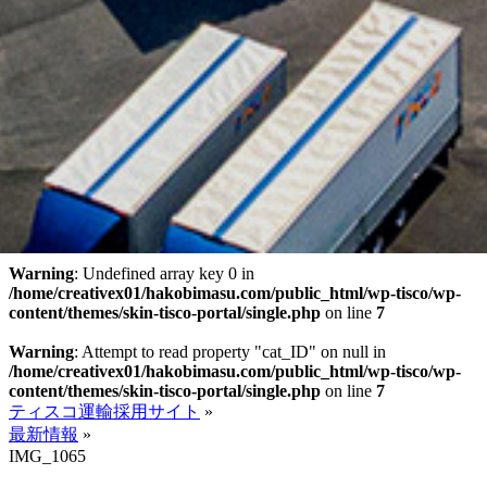
Warning
: Undefined array key 0 in
/home/creativex01/hakobimasu.com/public_html/wp-tisco/wp-
content/themes/skin-tisco-portal/single.php
on line
7
Warning
: Attempt to read property "cat_ID" on null in
/home/creativex01/hakobimasu.com/public_html/wp-tisco/wp-
content/themes/skin-tisco-portal/single.php
on line
7
ティスコ運輸採用サイト
»
最新情報
»
IMG_1065