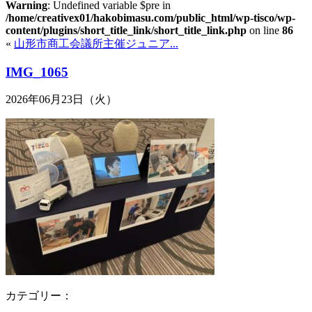
Warning
: Undefined variable $pre in
/home/creativex01/hakobimasu.com/public_html/wp-tisco/wp-
content/plugins/short_title_link/short_title_link.php
on line
86
«
山形市商工会議所主催ジュニア...
IMG_1065
2026年06月23日（火）
カテゴリー：