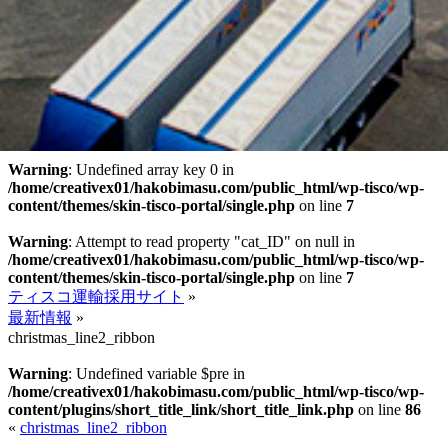
Warning
: Undefined array key 0 in
/home/creativex01/hakobimasu.com/public_html/wp-tisco/wp-
content/themes/skin-tisco-portal/single.php
on line
7
Warning
: Attempt to read property "cat_ID" on null in
/home/creativex01/hakobimasu.com/public_html/wp-tisco/wp-
content/themes/skin-tisco-portal/single.php
on line
7
ティスコ運輸採用サイト
»
最新情報
»
christmas_line2_ribbon
Warning
: Undefined variable $pre in
/home/creativex01/hakobimasu.com/public_html/wp-tisco/wp-
content/plugins/short_title_link/short_title_link.php
on line
86
«
christmas_line2_ribbon