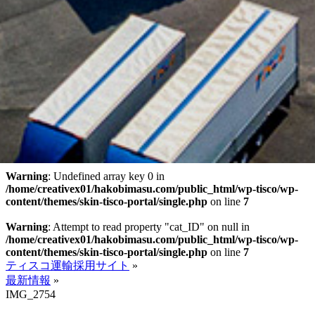
Warning
: Undefined array key 0 in
/home/creativex01/hakobimasu.com/public_html/wp-tisco/wp-
content/themes/skin-tisco-portal/single.php
on line
7
Warning
: Attempt to read property "cat_ID" on null in
/home/creativex01/hakobimasu.com/public_html/wp-tisco/wp-
content/themes/skin-tisco-portal/single.php
on line
7
ティスコ運輸採用サイト
»
最新情報
»
IMG_2754