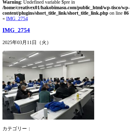
Warning
: Undefined variable $pre in
/home/creativex01/hakobimasu.com/public_html/wp-tisco/wp-
content/plugins/short_title_link/short_title_link.php
on line
86
«
IMG_2754
IMG_2754
2025年03月11日（火）
カテゴリー：